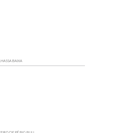
LHASSA BAIXA
EIRO DE PÉ BIG BUU